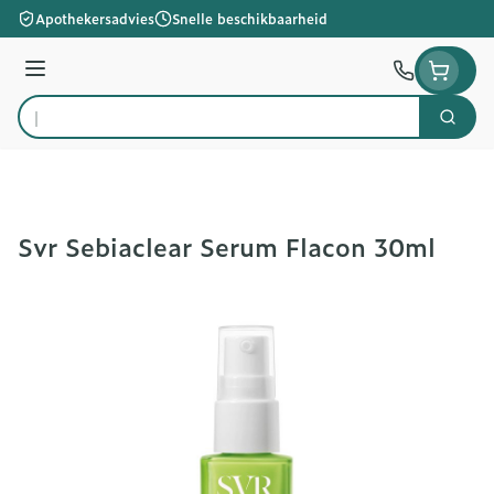
Ga naar de inhoud
Apothekersadvies
Snelle beschikbaarheid
Menu
Zoek
Product, merk, categorie...
Svr Sebiaclear Serum Flacon 30ml