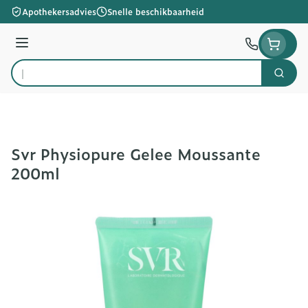
Ga naar de inhoud
Apothekersadvies
Snelle beschikbaarheid
Menu
Zoek
Product, merk, categorie...
Svr Physiopure Gelee Moussante
200ml