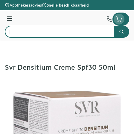
Ga naar de inhoud
Apothekersadvies
Snelle beschikbaarheid
Menu
Zoek
Product, merk, categorie...
Svr Densitium Creme Spf30 50ml