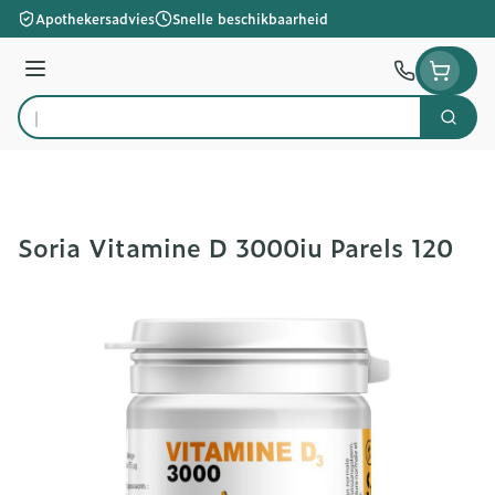
Ga naar de inhoud
Apothekersadvies
Snelle beschikbaarheid
Menu
Zoek
Product, merk, categorie...
Soria Vitamine D 3000iu Parels 120