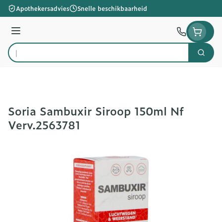
Ga naar de inhoud
Apothekersadvies
Snelle beschikbaarheid
Menu
Zoek
Product, merk, categorie...
Soria Sambuxir Siroop 150ml Nf
Verv.2563781