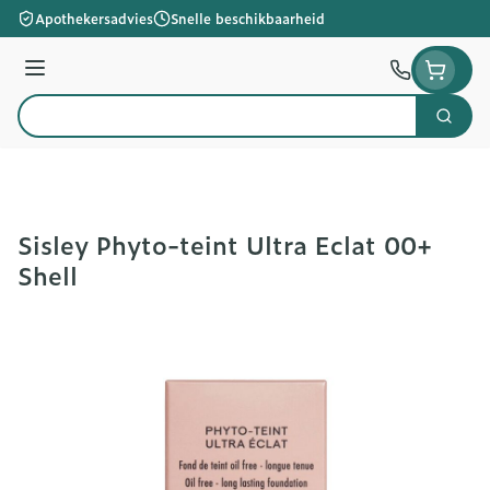
Ga naar de inhoud
Apothekersadvies
Snelle beschikbaarheid
Menu
Zoek
Product, merk, categorie...
Sisley Phyto-teint Ultra Eclat 00+
Shell