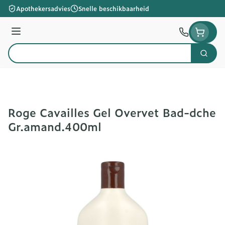
Ga naar de inhoud
Apothekersadvies
Snelle beschikbaarheid
Menu
Zoek
Product, merk, categorie...
Roge Cavailles Gel Overvet Bad-dche
Gr.amand.400ml