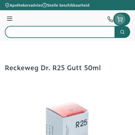
Ga naar de inhoud
Apothekersadvies
Snelle beschikbaarheid
Menu
Zoek
Product, merk, categorie...
Reckeweg Dr. R25 Gutt 50ml