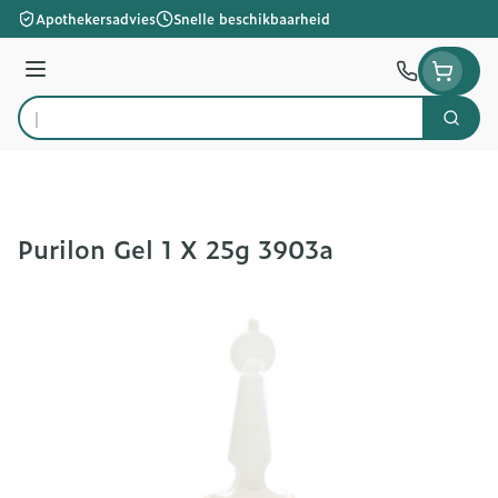
Ga naar de inhoud
Apothekersadvies
Snelle beschikbaarheid
Menu
Zoek
Product, merk, categorie...
Purilon Gel 1 X 25g 3903a