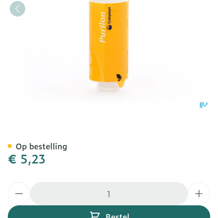
Purilon Gel 1 X 25g 3903a
Op bestelling
€ 5,23
Aantal
Bestel