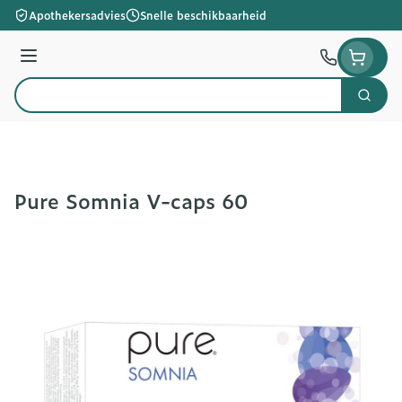
Ga naar de inhoud
Apothekersadvies
Snelle beschikbaarheid
Menu
Zoek
Product, merk, categorie...
Pure Somnia V-caps 60