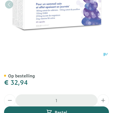
Pure Somnia V-caps 60
Op bestelling
€ 32,94
Aantal
Bestel