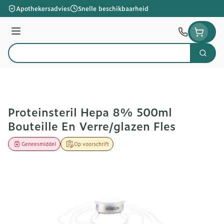
Ga naar de inhoud
Apothekersadvies
Snelle beschikbaarheid
Menu
Zoek
Product, merk, categorie...
Proteinsteril Hepa 8% 500ml
Bouteille En Verre/glazen Fles
Geneesmiddel
Op voorschrift