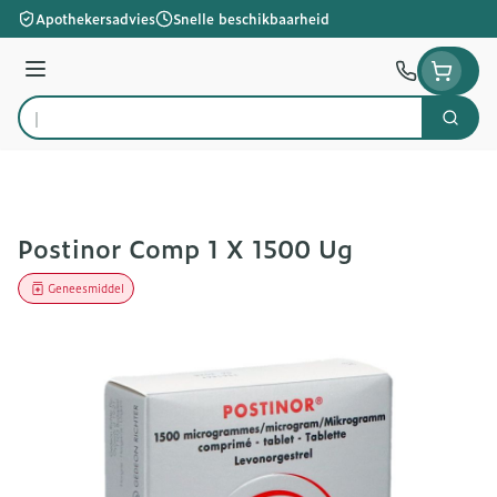
Ga naar de inhoud
Apothekersadvies
Snelle beschikbaarheid
Menu
Zoek
Product, merk, categorie...
Postinor Comp 1 X 1500 Ug
Geneesmiddel