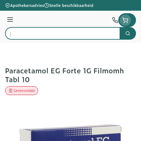
Ga naar de inhoud
Apothekersadvies
Snelle beschikbaarheid
Menu
Zoek
Product, merk, categorie...
Paracetamol EG Forte 1G Filmomh
Tabl 10
Geneesmiddel