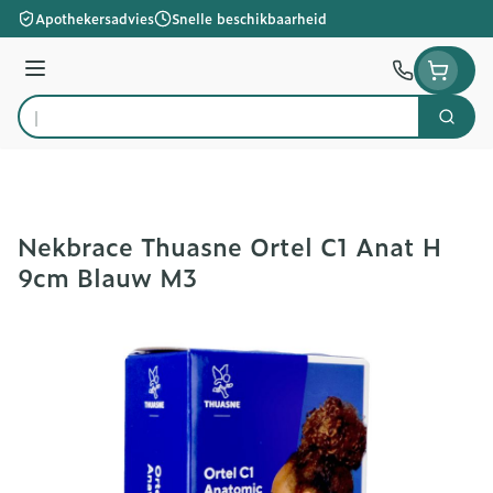
Ga naar de inhoud
Apothekersadvies
Snelle beschikbaarheid
Menu
Zoek
Product, merk, categorie...
Nekbrace Thuasne Ortel C1 Anat H
9cm Blauw M3