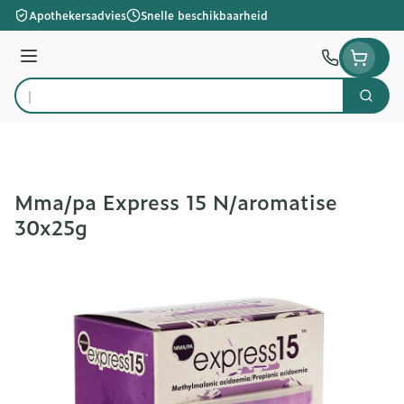
Ga naar de inhoud
Apothekersadvies
Snelle beschikbaarheid
Menu
Zoek
Product, merk, categorie...
Mma/pa Express 15 N/aromatise
30x25g