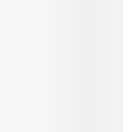
erende
Parfums en
geurproducten
CBD