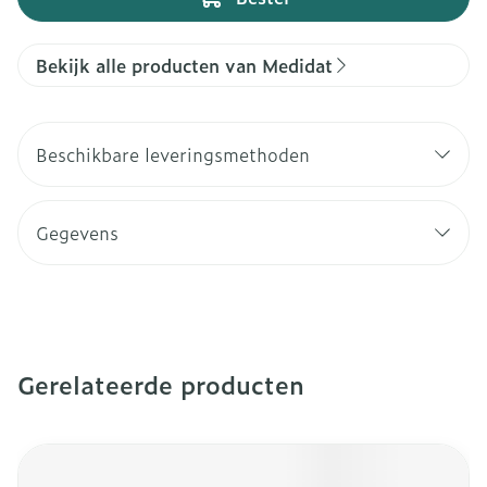
Bekijk alle producten van Medidat
Beschikbare leveringsmethoden
Gegevens
Gerelateerde producten
Navigeren door de elementen van de carrousel is mogeli
Druk om carrousel over te slaan
Druk op om naar carrouselnavigatie te gaan