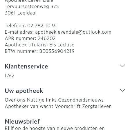
Tervuursesteenweg 375
3061
Leefdaal
Telefoon:
02 782 10 91
E-mailadres:
apotheeklevendale@
outlook.com
APB nummer:
246202
Apotheek titularis:
Els Lecluse
BTW nummer:
BE0556904219
Klantenservice
FAQ
Uw apotheek
Over ons
Nuttige links
Gezondheidsnieuws
Apotheker van wacht
Voorschrift
Zorgtarieven
Nieuwsbrief
Blijf op de hoogte van nieuwe producten en