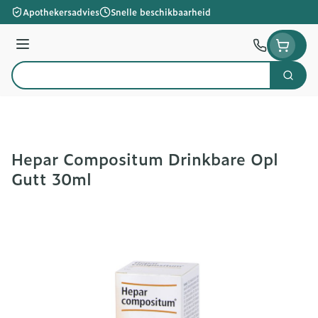
Ga naar de inhoud
Apothekersadvies
Snelle beschikbaarheid
Menu
Zoek
Product, merk, categorie...
Hepar Compositum Drinkbare Opl
Gutt 30ml