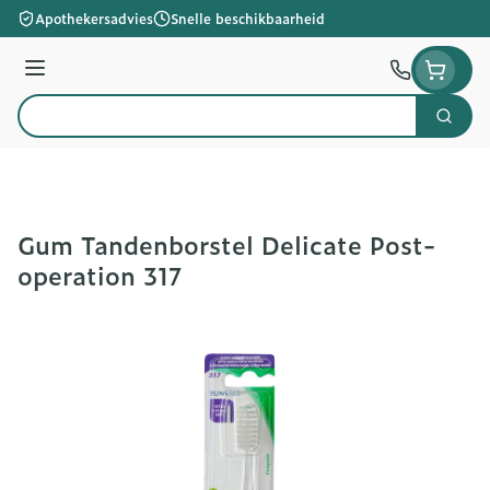
Ga naar de inhoud
Apothekersadvies
Snelle beschikbaarheid
Menu
Zoek
Product, merk, categorie...
Gum Tandenborstel Delicate Post-
operation 317