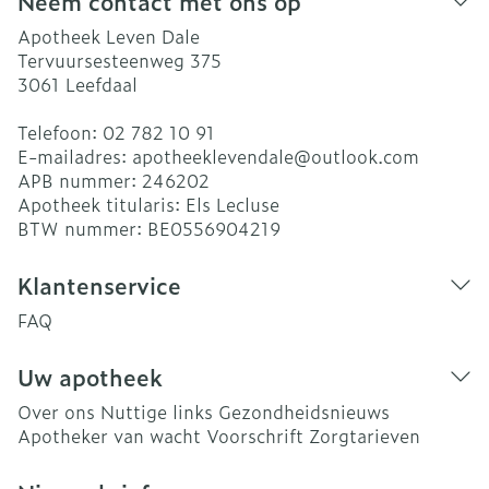
Neem contact met ons op
Apotheek Leven Dale
Tervuursesteenweg 375
3061
Leefdaal
Telefoon:
02 782 10 91
E-mailadres:
apotheeklevendale@
outlook.com
APB nummer:
246202
Apotheek titularis:
Els Lecluse
BTW nummer:
BE0556904219
Klantenservice
FAQ
Uw apotheek
Over ons
Nuttige links
Gezondheidsnieuws
Apotheker van wacht
Voorschrift
Zorgtarieven