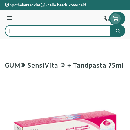
Ga naar de inhoud
Apothekersadvies
Snelle beschikbaarheid
Menu
Zoek
Product, merk, categorie...
GUM® SensiVital® + Tandpasta 75ml