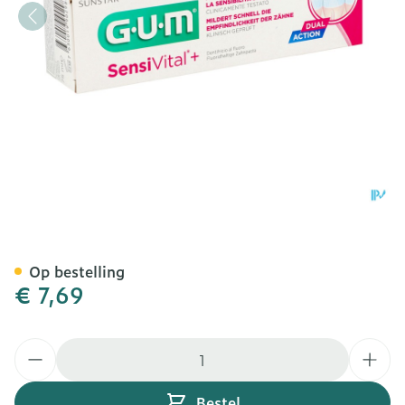
GUM® SensiVital® + Tand
Op bestelling
€ 7,69
Aantal
Bestel