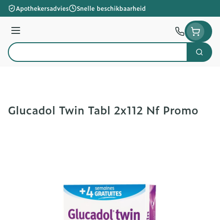
Ga naar de inhoud
Apothekersadvies
Snelle beschikbaarheid
Menu
Zoek
Product, merk, categorie...
Glucadol Twin Tabl 2x112 Nf Promo