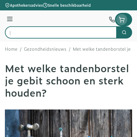
Ga naar de inhoud
Apothekersadvies
Snelle beschikbaarheid
Menu
Zoek
Product, merk, categorie...
Home
/
Gezondheidsnieuws
/
Met welke tandenborstel je g
Met welke tandenborstel
je gebit schoon en sterk
houden?