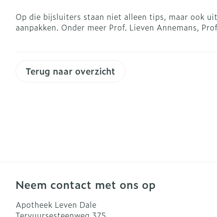
Blaren
Zuurstof
Op die bijsluiters staan niet alleen tips, maar ook 
Eelt
aanpakken. Onder meer Prof. Lieven Annemans, Prof.
Ademhalingsst
Eksteroog - l
Toon meer
Terug naar overzicht
Spieren en ge
Specifiek vo
Naalden en sp
Infecties
Lichaamsverz
Spuiten
Deodorant
Oplossing voor
Gezichtsverzo
Naalden
Luizen
Naalden voor 
- pennaalden
Neem contact met ons op
Diagnostica
Toon meer
Apotheek Leven Dale
Tervuursesteenweg 375