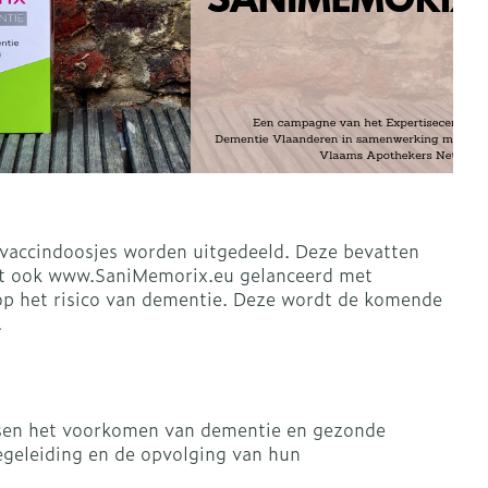
rapie
Toon meer
Diagnosetesten en
 stress
Vlooien en teken
meetapparatuur
Oren
Mond en keel
Alcoholtest
ng
Oordopjes
Zuigtabletten
therapie -
Mond, muil of snavel
Bloeddrukmeter
ls
d
 en -druppels
Oorreiniging
Spray - oplossing
Cholesteroltest
l
zen
Oordruppels
Hartslagmeter
n
hulpmiddelen
 vaccindoosjes worden uitgedeeld. Deze bevatten
ordt ook www.SaniMemorix.eu gelanceerd met
Toon meer
t op het risico van dementie. Deze wordt de komende
.
Ergonomie
herming
nning en -
Hygiëne
Aambeien
es
Ademhaling en zuurstof
tussen het voorkomen van dementie en gezonde
Bad en douche
begeleiding en de opvolging van hun
je
Badkamer