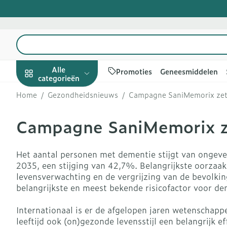
Ga naar de inhoud
Product, merk, categorie...
Alle
Promoties
Geneesmiddelen
categorieën
Home
/
Gezondheidsnieuws
/
Campagne SaniMemorix zet 
Promoties
Campagne SaniMemorix ze
Schoonheid,
Haar en Hoof
Afslanken
Zwangerscha
Geheugen
Aromatherapi
Lenzen en bril
Insecten
Maag darm ste
verzorging en
hygiëne
Kammen - on
Maaltijdverva
Zwangerschap
Verstuiver
Lensproducte
Verzorging in
Maagzuur
Toon submenu voor Schoonh
Het aantal personen met dementie stijgt van ongev
Seksualiteit
Beschadigd ha
Eetlustremme
Borstvoeding
Essentiële oli
Brillen
Anti insecten
Lever, galblaa
2035, een stijging van 42,7%. Belangrijkste oorzaak
Dieet, voeding en
hoofdirritatie
pancreas
levensverwachting en de vergrijzing van de bevolking
Platte buik
Lichaamsverz
Complex - co
Teken tang of
vitamines
Toon submenu voor Dieet, v
belangrijkste en meest bekende risicofactor voor de
Styling - spra
Braken
Vetverbrande
Vitamines en
Zware benen
Zwangerschap en
Verzorging
supplementen
Laxeermiddel
Internationaal is er de afgelopen jaren wetenschapp
Toon meer
kinderen
leeftijd ook (on)gezonde levensstijl een belangrijk ef
Oligo-elemen
Honden
Toon submenu voor Zwanger
Toon meer
Toon meer
Toon meer