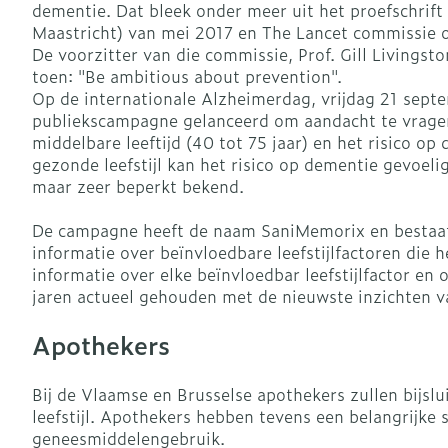
dementie. Dat bleek onder meer uit het proefschrift
Maastricht) van mei 2017 en The Lancet commissie 
Vitaliteit 50+
De voorzitter van die commissie, Prof. Gill Livingst
Toon submenu voor Vitalite
Thuiszorg
Nagels en ho
toen: "Be ambitious about prevention".
Mond
Huid
Plantaardige o
Natuur geneeskunde
Op de internationale Alzheimerdag, vrijdag 21 sept
Batterijen
Toon submenu voor Natuur 
publiekscampagne gelanceerd om aandacht te vragen v
Droge mond
Ontsmetten e
Toebehoren
Spijsvertering
middelbare leeftijd (40 tot 75 jaar) en het risico op
desinfecteren
Thuiszorg en EHBO
Elektrische
gezonde leefstijl kan het risico op dementie gevoelig
Steriel materi
Toon submenu voor Thuiszo
tandenborstel
Schimmels
maar zeer beperkt bekend.
Dieren en insecten
Vacht, huid o
Interdentaal -
Koortsblaasje
Toon submenu voor Dieren e
De campagne heeft de naam SaniMemorix en bestaat 
antiviraal
Kunstgebit
informatie over beïnvloedbare leefstijlfactoren di
Geneesmiddelen
Jeuk
informatie over elke beïnvloedbar leefstijlfactor e
Toon submenu voor Geneesm
Toon meer
jaren actueel gehouden met de nieuwste inzichten 
Apothekers
Aerosoltherap
zuurstof
Voeten en be
Zware benen
Bij de Vlaamse en Brusselse apothekers zullen bijsl
Aerosol toest
Droge voeten,
Tabletten
leefstijl. Apothekers hebben tevens een belangrijke
kloven
Aerosol acces
geneesmiddelengebruik.
Creme, gel en