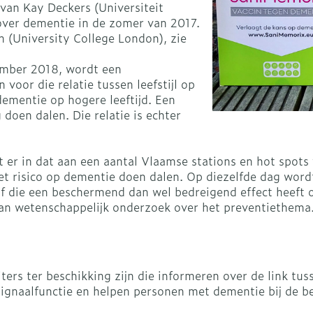
warmtethe
 van Kay Deckers (Universiteit
over dementie in de zomer van 2017.
on (University College London), zie
it 50+ categorie
Wondzorg
EHBO
even
Spieren en gewrichten
Gemoed en
Neus
Ogen
Ogen
Neus
lie
Homeopathie
ember 2018, wordt een
Vilt
Podologie
geneeskunde categorie
oor die relatie tussen leefstijl op
n
Spray
Ooginfecties
Oogspoeli
Tabletten
Handschoenen
Cold - Hot 
Oren
Ogen
 dementie op hogere leeftijd. Een
Anti allergische en anti
Oogdruppe
warm/kou
Neussprays
 doen dalen. Die relatie is echter
aal
Wondhelend
rg en EHBO categorie
s
inflammatoire middelen
Creme - ge
Verbanddo
Brandwonden
f pluimen
Accessoires
 flos
s -
Ontzwellende middelen
Droge oge
Medische 
n insecten categorie
er in dat aan een aantal Vlaamse stations en hot spots
Toon meer
Glaucoom
e het risico op dementie doen dalen. Op diezelfde dag w
Toon meer
n of die een beschermend dan wel bedreigend effect heef
iddelen categorie
Toon meer
van wetenschappelijk onderzoek over het preventiethema
ie en
Diabetes
Stoma
nen
Nagels
Hart- en bloedvaten
Zonnebesc
Bloedverdu
Bloedglucosemeter
Stomazakj
stolling
uiters ter beschikking zijn die informeren over de link 
ellen
 eelt en
Nagellak
Aftersun
 signaalfunctie en helpen personen met dementie bij de 
Teststrips en naalden
Stomaplaat
soires
 spray
Kalk- en schimmelnagels
Lippen