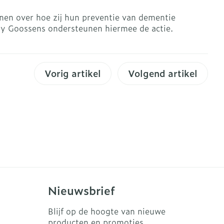
s
Bed
ijnen over hoe zij hun preventie van dementie
Doorliggen - decubitis
rry Goossens ondersteunen hiermee de actie.
ing zon
Toon meer
gie
Urinewegen
Vorig artikel
Volgend artikel
eid, spanning
Stoppen met roken
t en intieme
en
Gezichtsreiniging -
Instrumenten
 -
ontschminken
che
Anti tumor middelen
 en
Reinigingsmelk, - crème,
tie
-olie en gel
Anesthesie
ijn
Tonic - lotion
rzorging
Micellair water
Nieuwsbrief
ie
Diverse
Specifiek voor de ogen
oet
geneesmiddelen
Toon meer
Blijf op de hoogte van nieuwe
producten en promoties