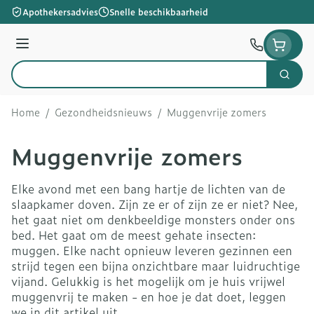
Ga naar de inhoud
Apothekersadvies
Snelle beschikbaarheid
Menu
Zoek
Product, merk, categorie...
Home
/
Gezondheidsnieuws
/
Muggenvrije zomers
Muggenvrije zomers
Elke avond met een bang hartje de lichten van de
slaapkamer doven. Zijn ze er of zijn ze er niet? Nee,
het gaat niet om denkbeeldige monsters onder ons
bed. Het gaat om de meest gehate insecten:
muggen. Elke nacht opnieuw leveren gezinnen een
strijd tegen een bijna onzichtbare maar luidruchtige
vijand. Gelukkig is het mogelijk om je huis vrijwel
muggenvrij te maken - en hoe je dat doet, leggen
we in dit artikel uit.