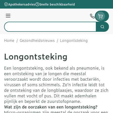
Ga naar de inhoud
Apothekersadvies
Snelle beschikbaarheid
Menu
Zoek
Product, merk, categorie...
Home
/
Gezondheidsnieuws
/
Longontsteking
Longontsteking
Een longontsteking, ook bekend als pneumonie, is
een ontsteking van je longen die meestal
veroorzaakt wordt door infecties met bacteriën,
virussen of soms schimmels. Zo’n infectie leidt tot
de ontsteking van de longblaasjes, waardoor ze zich
vullen met vocht of pus. Dit maakt ademhalen
pijnlijk en beperkt de zuurstofopname.
Wat zijn de oorzaken van een longontsteking?
Micro-organismen zijn meestal de oorzaak voor een