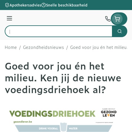
Ga naar de inhoud
Apothekersadvies
Snelle beschikbaarheid
Menu
Zoek
Product, merk, categorie...
Home
/
Gezondheidsnieuws
/
Goed voor jou én het milieu. 
Goed voor jou én het
milieu. Ken jij de nieuwe
voedingsdriehoek al?