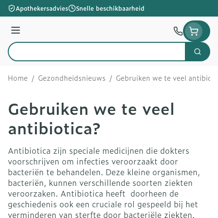
Ga naar de inhoud
Apothekersadvies
Snelle beschikbaarheid
Menu
Zoek
Product, merk, categorie...
Home
/
Gezondheidsnieuws
/
Gebruiken we te veel antibioti
Gebruiken we te veel
antibiotica?
Antibiotica zijn speciale medicijnen die dokters
voorschrijven om infecties veroorzaakt door
bacteriën te behandelen. Deze kleine organismen,
bacteriën, kunnen verschillende soorten ziekten
veroorzaken. Antibiotica heeft doorheen de
geschiedenis ook een cruciale rol gespeeld bij het
verminderen van sterfte door bacteriële ziekten.