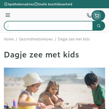
Ga naar de inhoud
Apothekersadvies
Snelle beschikbaarheid
Menu
Zoek
Product, merk, categorie...
Home
/
Gezondheidsnieuws
/
Dagje zee met kids
Dagje zee met kids