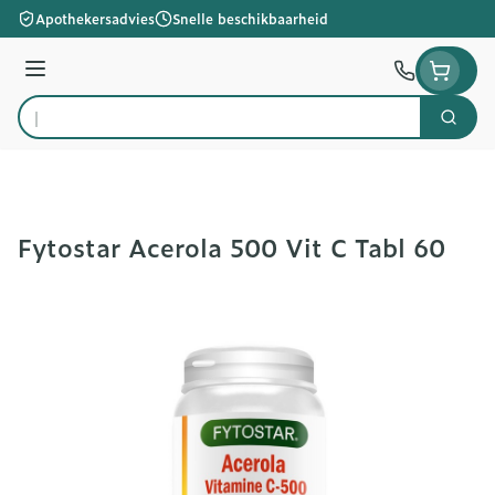
Ga naar de inhoud
Apothekersadvies
Snelle beschikbaarheid
Menu
Zoek
Product, merk, categorie...
Fytostar Acerola 500 Vit C Tabl 60