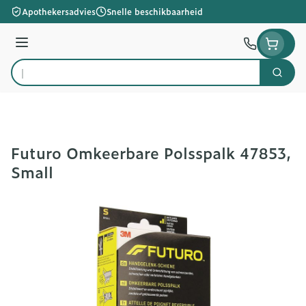
Ga naar de inhoud
Apothekersadvies
Snelle beschikbaarheid
Menu
Zoek
Product, merk, categorie...
Futuro Omkeerbare Polsspalk 47853,
Small