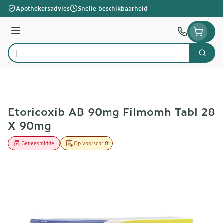
Ga naar de inhoud
Apothekersadvies
Snelle beschikbaarheid
Menu
Zoek
Product, merk, categorie...
Etoricoxib AB 90mg Filmomh Tabl 28
X 90mg
Geneesmiddel
Op voorschrift