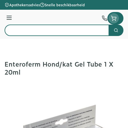
Ga naar de inhoud
Apothekersadvies
Snelle beschikbaarheid
Menu
Zoek
Product, merk, categorie...
Enteroferm Hond/kat Gel Tube 1 X
20ml