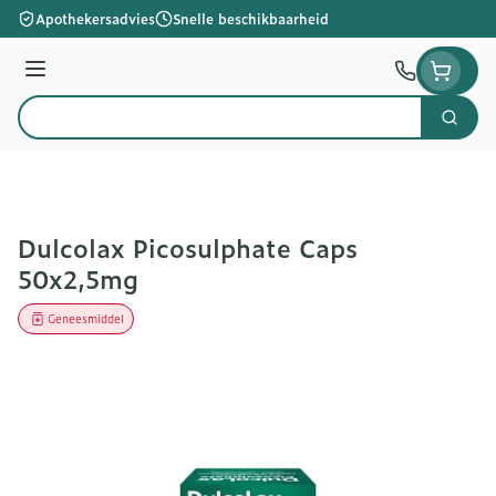
Ga naar de inhoud
Apothekersadvies
Snelle beschikbaarheid
Menu
Zoek
Product, merk, categorie...
Dulcolax Picosulphate Caps
50x2,5mg
Geneesmiddel