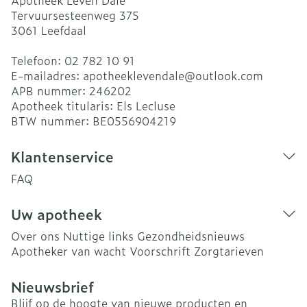
Apotheek Leven Dale
Tervuursesteenweg 375
3061
Leefdaal
Telefoon:
02 782 10 91
E-mailadres:
apotheeklevendale@
outlook.com
APB nummer:
246202
Apotheek titularis:
Els Lecluse
BTW nummer:
BE0556904219
Klantenservice
FAQ
Uw apotheek
Over ons
Nuttige links
Gezondheidsnieuws
Apotheker van wacht
Voorschrift
Zorgtarieven
Nieuwsbrief
Blijf op de hoogte van nieuwe producten en