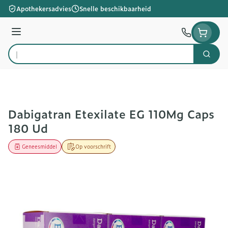
Ga naar de inhoud
Apothekersadvies
Snelle beschikbaarheid
Menu
Zoek
Product, merk, categorie...
Dabigatran Etexilate EG 110Mg Caps
180 Ud
Geneesmiddel
Op voorschrift