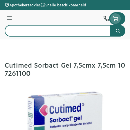
Ga naar de inhoud
Apothekersadvies
Snelle beschikbaarheid
Menu
Zoek
Product, merk, categorie...
Cutimed Sorbact Gel 7,5cmx 7,5cm 10
7261100