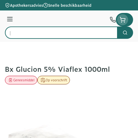
Ga naar de inhoud
Apothekersadvies
Snelle beschikbaarheid
Menu
Zoek
Product, merk, categorie...
Bx Glucion 5% Viaflex 1000ml
Geneesmiddel
Op voorschrift