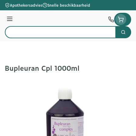
Ga naar de inhoud
Apothekersadvies
Snelle beschikbaarheid
Menu
Zoek
Product, merk, categorie...
Bupleuran Cpl 1000ml