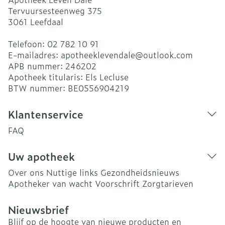
Tervuursesteenweg 375
3061
Leefdaal
Telefoon:
02 782 10 91
E-mailadres:
apotheeklevendale@
outlook.com
APB nummer:
246202
Apotheek titularis:
Els Lecluse
BTW nummer:
BE0556904219
Klantenservice
FAQ
Uw apotheek
Over ons
Nuttige links
Gezondheidsnieuws
Apotheker van wacht
Voorschrift
Zorgtarieven
Nieuwsbrief
Blijf op de hoogte van nieuwe producten en