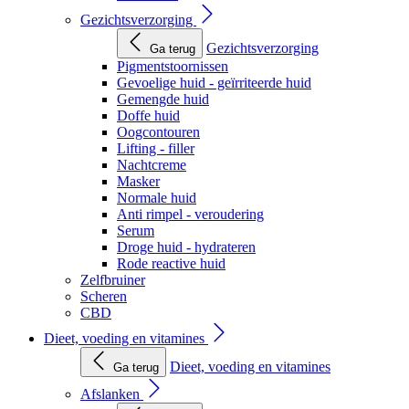
Gezichtsverzorging
Gezichtsverzorging
Ga terug
Pigmentstoornissen
Gevoelige huid - geïrriteerde huid
Gemengde huid
Doffe huid
Oogcontouren
Lifting - filler
Nachtcreme
Masker
Normale huid
Anti rimpel - veroudering
Serum
Droge huid - hydrateren
Rode reactive huid
Zelfbruiner
Scheren
CBD
Dieet, voeding en vitamines
Dieet, voeding en vitamines
Ga terug
Afslanken