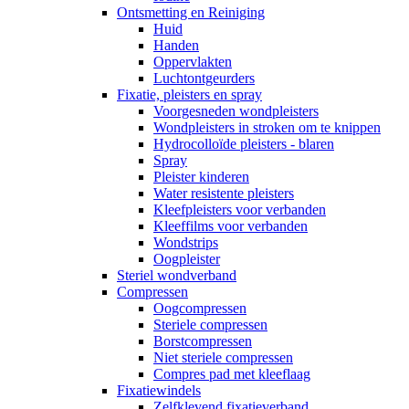
Ontsmetting en Reiniging
Huid
Handen
Oppervlakten
Luchtontgeurders
Fixatie, pleisters en spray
Voorgesneden wondpleisters
Wondpleisters in stroken om te knippen
Hydrocolloïde pleisters - blaren
Spray
Pleister kinderen
Water resistente pleisters
Kleefpleisters voor verbanden
Kleeffilms voor verbanden
Wondstrips
Oogpleister
Steriel wondverband
Compressen
Oogcompressen
Steriele compressen
Borstcompressen
Niet steriele compressen
Compres pad met kleeflaag
Fixatiewindels
Zelfklevend fixatieverband