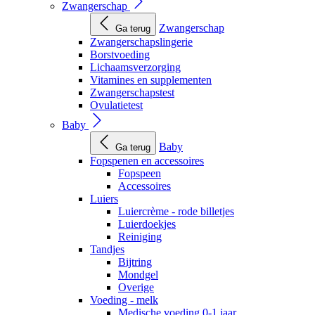
Zwangerschap
Zwangerschap
Ga terug
Zwangerschapslingerie
Borstvoeding
Lichaamsverzorging
Vitamines en supplementen
Zwangerschapstest
Ovulatietest
Baby
Baby
Ga terug
Fopspenen en accessoires
Fopspeen
Accessoires
Luiers
Luiercrème - rode billetjes
Luierdoekjes
Reiniging
Tandjes
Bijtring
Mondgel
Overige
Voeding - melk
Medische voeding 0-1 jaar