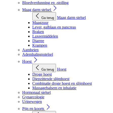
Bloedverdunning en -stolling
Maag darm stelsel
Maag darm stelsel
Ga terug
Maagzuur
Lever, galblaas en pancreas
Braken
Laxeermiddelen
Diarree
Krampen
Aambeien
Ademhalingsstelsel
Hoest
Hoest
Ga terug
Droge hoest
Diepzittende slijmhoest
Combinatie droge hoest en slijmhoest
Massagebalsem en inhalatie
Hormonaal stelsel
Gynaecologie
Urinewegen
Pijn en koorts