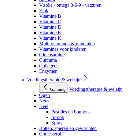
Visolie - omega 3-6-9 - vetzuren
Zink
Vitamine B
Vitamine C
Vitamine D
Vitamine E
Vitamine K
Multi vitaminen & mineralen
Vitamines voor kinderen
Glucosamine
Curcuma
Collageen
Enzymen
Voedingstherapie & welzijn
Voedingstherapie & welzijn
Ga terug
Ogen
Neus
Keel
Pastilles en bonbons
Siroop
Spray
Botten, spieren en gewrichten
Cholesterol