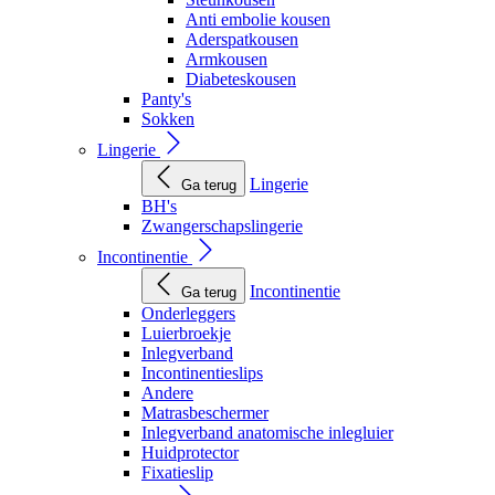
Anti embolie kousen
Aderspatkousen
Armkousen
Diabeteskousen
Panty's
Sokken
Lingerie
Lingerie
Ga terug
BH's
Zwangerschapslingerie
Incontinentie
Incontinentie
Ga terug
Onderleggers
Luierbroekje
Inlegverband
Incontinentieslips
Andere
Matrasbeschermer
Inlegverband anatomische inlegluier
Huidprotector
Fixatieslip