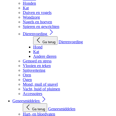
Honden
Kat
Duiven en vogels
Wondzorg
Nagels en hoeven
Spieren en gewrichten
Dierenvoeding
Dierenvoeding
Ga terug
Hond
Kat
Andere dieren
Gemoed en stress
Vlooien en teken
Spijsvertering
Oren
Ogen
Mond, muil of snavel
Vacht, huid of pluimen
Accessoires
Geneesmiddelen
Geneesmiddelen
Ga terug
Hart- en bloedvaten