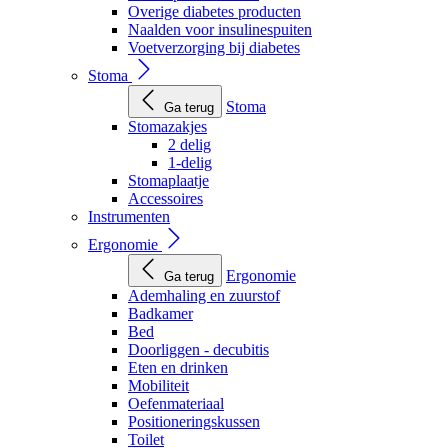
Overige diabetes producten
Naalden voor insulinespuiten
Voetverzorging bij diabetes
Stoma
Stoma
Ga terug
Stomazakjes
2 delig
1-delig
Stomaplaatje
Accessoires
Instrumenten
Ergonomie
Ergonomie
Ga terug
Ademhaling en zuurstof
Badkamer
Bed
Doorliggen - decubitis
Eten en drinken
Mobiliteit
Oefenmateriaal
Positioneringskussen
Toilet