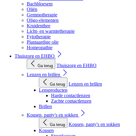
Bachbloesem
Oliën
Gemmotherapie
Oligo-elementen
Kruidenthee
Licht- en warmtetherapie
Fytotherapie
Plantaardige olie
Homeopathie
Thuiszorg en EHBO
Thuiszorg en EHBO
Ga terug
Lenzen en brillen
Lenzen en brillen
Ga terug
Lensproducten
Harde contactlenzen
Zachte contactlenzen
Brillen
Kousen, panty's en sokken
Kousen, panty's en sokken
Ga terug
Kousen
Steunkousen