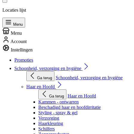
Locaties lijst
Menu
Menu
Account
Instellingen
Promoties
Schoonheid, verzorging en hygiëne
Schoonheid, verzorging en hygiëne
Ga terug
Haar en Hoofd
Haar en Hoofd
Ga terug
Kammen - ontwarren
Beschadigd haar en hoofdirritatie
Styling - spray & gel
Verzorging
Haarkleuring
Schilfers