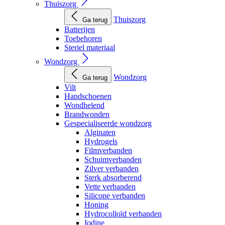
Thuiszorg
Thuiszorg
Ga terug
Batterijen
Toebehoren
Steriel materiaal
Wondzorg
Wondzorg
Ga terug
Vilt
Handschoenen
Wondhelend
Brandwonden
Gespecialiseerde wondzorg
Alginaten
Hydrogels
Filmverbanden
Schuimverbanden
Zilver verbanden
Sterk absorberend
Vette verbanden
Silicone verbanden
Honing
Hydrocolloïd verbanden
Iodine