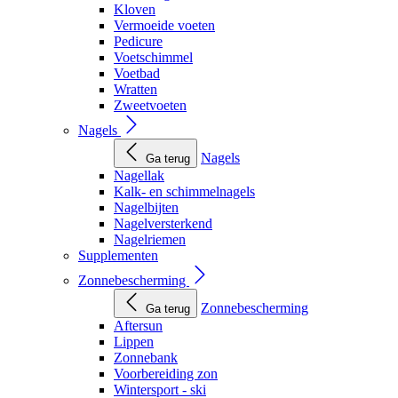
Kloven
Vermoeide voeten
Pedicure
Voetschimmel
Voetbad
Wratten
Zweetvoeten
Nagels
Nagels
Ga terug
Nagellak
Kalk- en schimmelnagels
Nagelbijten
Nagelversterkend
Nagelriemen
Supplementen
Zonnebescherming
Zonnebescherming
Ga terug
Aftersun
Lippen
Zonnebank
Voorbereiding zon
Wintersport - ski