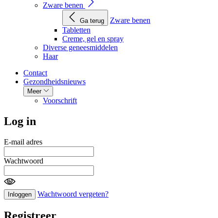
Zware benen
Zware benen
Ga terug
Tabletten
Creme, gel en spray
Diverse geneesmiddelen
Haar
Contact
Gezondheidsnieuws
Meer
Voorschrift
Log in
E-mail adres
Wachtwoord
Wachtwoord vergeten?
Inloggen
Registreer