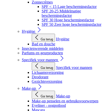
Zonnecrèmes
SPF < 15 Lage beschermingsfactor
SPF 20-25 Middelmatige
beschermingsfactor
SPF 30 Hoge beschermingsfactor
SPF 50 Zeer hoge beschermingsfactor
Hygiëne
Hygiëne
Ga terug
Bad en douche
Insectenwerende middelen
Parfums en geurproducten
Specifiek voor mannen
Specifiek voor mannen
Ga terug
Lichaamsverzorging
Deodorant
Gezichtsverzorging
Make-up
Make-up
Ga terug
Make-up penselen en gebruiksvoorwerpen
Eyeliner - oogpotlood
Mascara