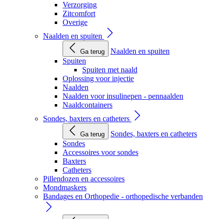
Verzorging
Zitcomfort
Overige
Naalden en spuiten
Naalden en spuiten
Ga terug
Spuiten
Spuiten met naald
Oplossing voor injectie
Naalden
Naalden voor insulinepen - pennaalden
Naaldcontainers
Sondes, baxters en catheters
Sondes, baxters en catheters
Ga terug
Sondes
Accessoires voor sondes
Baxters
Catheters
Pillendozen en accessoires
Mondmaskers
Bandages en Orthopedie - orthopedische verbanden