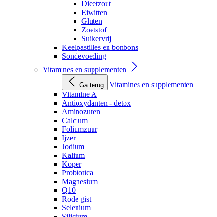
Dieetzout
Eiwitten
Gluten
Zoetstof
Suikervrij
Keelpastilles en bonbons
Sondevoeding
Vitamines en supplementen
Vitamines en supplementen
Ga terug
Vitamine A
Antioxydanten - detox
Aminozuren
Calcium
Foliumzuur
Ijzer
Jodium
Kalium
Koper
Probiotica
Magnesium
Q10
Rode gist
Selenium
Silicium