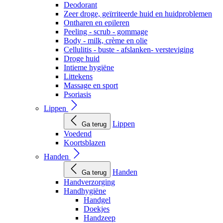
Deodorant
Zeer droge, geïrriteerde huid en huidproblemen
Ontharen en epileren
Peeling - scrub - gommage
Body - milk, crème en olie
Cellulitis - buste - afslanken- versteviging
Droge huid
Intieme hygiëne
Littekens
Massage en sport
Psoriasis
Lippen
Lippen
Ga terug
Voedend
Koortsblazen
Handen
Handen
Ga terug
Handverzorging
Handhygiëne
Handgel
Doekjes
Handzeep