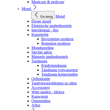
Manicure & pedicure
Mond
Mond
Ga terug
Droge mond
Elektrische tandenborstels
Interdentaal - flos
Kunstgebit
Bevestiging prothese
Reiniging prothese
Mondspoeling
Slechte adem
Manuele tandenborstels
Tandpasta
Kindertandpasta
Tandpasta volwassenen
Tandpasta homeopathie
Orthodontie
Tandvleesproblemen en aften
Accessoires
Witte tanden - bleken
Kauwgom
Ontsmetting
Aften