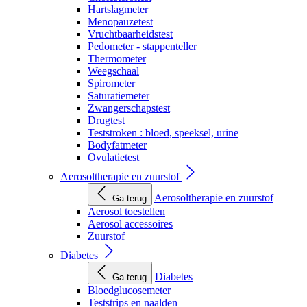
Hartslagmeter
Menopauzetest
Vruchtbaarheidstest
Pedometer - stappenteller
Thermometer
Weegschaal
Spirometer
Saturatiemeter
Zwangerschapstest
Drugtest
Teststroken : bloed, speeksel, urine
Bodyfatmeter
Ovulatietest
Aerosoltherapie en zuurstof
Aerosoltherapie en zuurstof
Ga terug
Aerosol toestellen
Aerosol accessoires
Zuurstof
Diabetes
Diabetes
Ga terug
Bloedglucosemeter
Teststrips en naalden