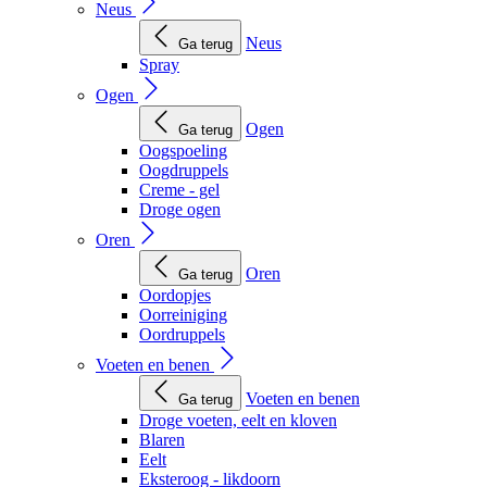
Neus
Neus
Ga terug
Spray
Ogen
Ogen
Ga terug
Oogspoeling
Oogdruppels
Creme - gel
Droge ogen
Oren
Oren
Ga terug
Oordopjes
Oorreiniging
Oordruppels
Voeten en benen
Voeten en benen
Ga terug
Droge voeten, eelt en kloven
Blaren
Eelt
Eksteroog - likdoorn