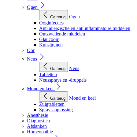
Ogen
Ogen
Ga terug
Ooginfecties
Anti allergische en anti inflammatoire middelen
Ontzwellende middelen
Glaucoom
Kunsttranen
Oor
Neus
Neus
Ga terug
Tabletten
Neussprays en -druppels
Mond en keel
Mond en keel
Ga terug
Zuigtabletten
Spray - oplossing
Anesthesie
Diagnostica
Afslanken
Homeopathie