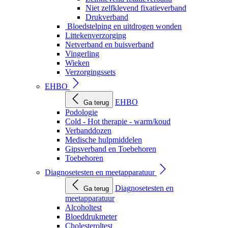
Niet zelfklevend fixatieverband
Drukverband
Bloedstelping en uitdrogen wonden
Littekenverzorging
Netverband en buisverband
Vingerling
Wieken
Verzorgingssets
EHBO
EHBO
Ga terug
Podologie
Cold - Hot therapie - warm/koud
Verbanddozen
Medische hulpmiddelen
Gipsverband en Toebehoren
Toebehoren
Diagnosetesten en meetapparatuur
Diagnosetesten en
Ga terug
meetapparatuur
Alcoholtest
Bloeddrukmeter
Cholesteroltest