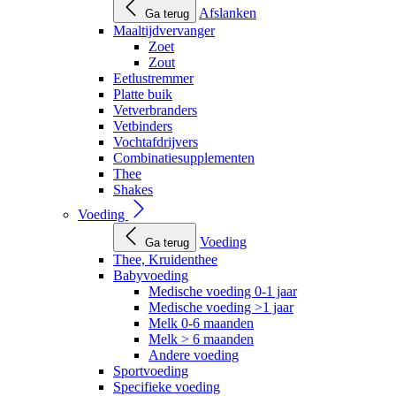
Afslanken
Ga terug
Maaltijdvervanger
Zoet
Zout
Eetlustremmer
Platte buik
Vetverbranders
Vetbinders
Vochtafdrijvers
Combinatiesupplementen
Thee
Shakes
Voeding
Voeding
Ga terug
Thee, Kruidenthee
Babyvoeding
Medische voeding 0-1 jaar
Medische voeding >1 jaar
Melk 0-6 maanden
Melk > 6 maanden
Andere voeding
Sportvoeding
Specifieke voeding