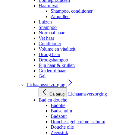
Zonneproducten
Haaruitval
Shampoo, conditioner
Ampullen
Luizen
Shampoo
Normaal haar
Vet haar
Conditioner
Volume en vitaliteit
Droog haar
Droogshampoo
Fijn haar & krullen
Gekleurd haar
Gel
Lichaamsverzorging
Lichaamsverzorging
Ga terug
Bad en douche
Badolie
Badschuim
Badzout
Douche - gel, crème, schuim
Douche olie
Zeepstuk