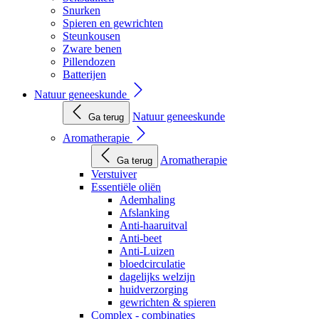
Snurken
Spieren en gewrichten
Steunkousen
Zware benen
Pillendozen
Batterijen
Natuur geneeskunde
Natuur geneeskunde
Ga terug
Aromatherapie
Aromatherapie
Ga terug
Verstuiver
Essentiële oliën
Ademhaling
Afslanking
Anti-haaruitval
Anti-beet
Anti-Luizen
bloedcirculatie
dagelijks welzijn
huidverzorging
gewrichten & spieren
Complex - combinaties