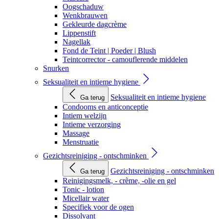
Oogschaduw
Wenkbrauwen
Gekleurde dagcrème
Lippenstift
Nagellak
Fond de Teint | Poeder | Blush
Teintcorrector - camouflerende middelen
Snurken
Seksualiteit en intieme hygiene
Seksualiteit en intieme hygiene
Ga terug
Condooms en anticonceptie
Intiem welzijn
Intieme verzorging
Massage
Menstruatie
Gezichtsreiniging - ontschminken
Gezichtsreiniging - ontschminken
Ga terug
Reinigingsmelk, - crème, -olie en gel
Tonic - lotion
Micellair water
Specifiek voor de ogen
Dissolvant