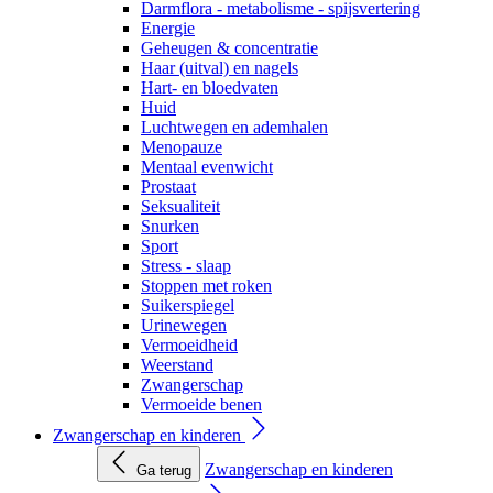
Darmflora - metabolisme - spijsvertering
Energie
Geheugen & concentratie
Haar (uitval) en nagels
Hart- en bloedvaten
Huid
Luchtwegen en ademhalen
Menopauze
Mentaal evenwicht
Prostaat
Seksualiteit
Snurken
Sport
Stress - slaap
Stoppen met roken
Suikerspiegel
Urinewegen
Vermoeidheid
Weerstand
Zwangerschap
Vermoeide benen
Zwangerschap en kinderen
Zwangerschap en kinderen
Ga terug