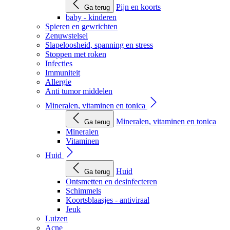
Pijn en koorts
Ga terug
baby - kinderen
Spieren en gewrichten
Zenuwstelsel
Slapeloosheid, spanning en stress
Stoppen met roken
Infecties
Immuniteit
Allergie
Anti tumor middelen
Mineralen, vitaminen en tonica
Mineralen, vitaminen en tonica
Ga terug
Mineralen
Vitaminen
Huid
Huid
Ga terug
Ontsmetten en desinfecteren
Schimmels
Koortsblaasjes - antiviraal
Jeuk
Luizen
Acne