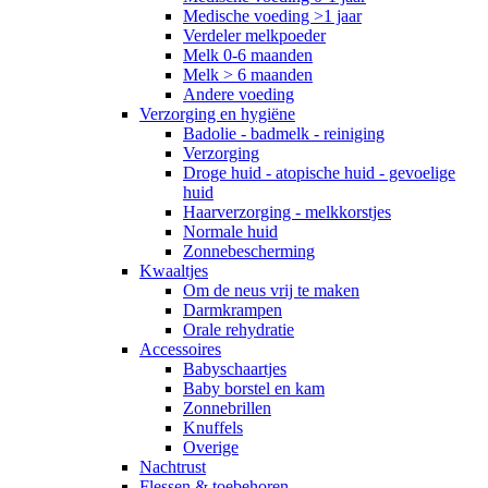
Medische voeding >1 jaar
Verdeler melkpoeder
Melk 0-6 maanden
Melk > 6 maanden
Andere voeding
Verzorging en hygiëne
Badolie - badmelk - reiniging
Verzorging
Droge huid - atopische huid - gevoelige
huid
Haarverzorging - melkkorstjes
Normale huid
Zonnebescherming
Kwaaltjes
Om de neus vrij te maken
Darmkrampen
Orale rehydratie
Accessoires
Babyschaartjes
Baby borstel en kam
Zonnebrillen
Knuffels
Overige
Nachtrust
Flessen & toebehoren