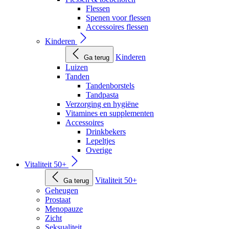
Flessen
Spenen voor flessen
Accessoires flessen
Kinderen
Kinderen
Ga terug
Luizen
Tanden
Tandenborstels
Tandpasta
Verzorging en hygiëne
Vitamines en supplementen
Accessoires
Drinkbekers
Lepeltjes
Overige
Vitaliteit 50+
Vitaliteit 50+
Ga terug
Geheugen
Prostaat
Menopauze
Zicht
Seksualiteit