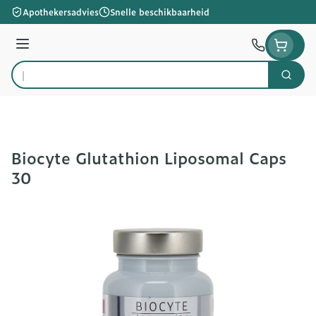
Ga naar de inhoud
Apothekersadvies
Snelle beschikbaarheid
Menu
Zoek
Product, merk, categorie...
Biocyte Glutathion Liposomal Caps
30