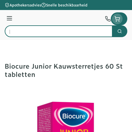
Ga naar de inhoud
Apothekersadvies
Snelle beschikbaarheid
Menu
Zoek
Product, merk, categorie...
Biocure Junior Kauwsterretjes 60 St
tabletten