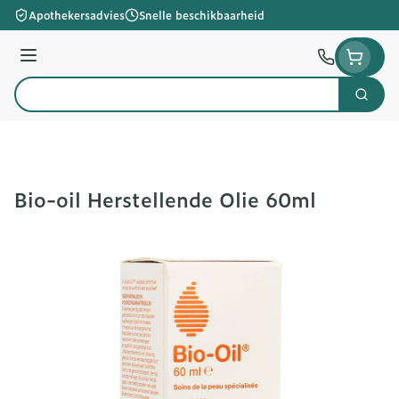
Ga naar de inhoud
Apothekersadvies
Snelle beschikbaarheid
Menu
Zoek
Product, merk, categorie...
Bio-oil Herstellende Olie 60ml