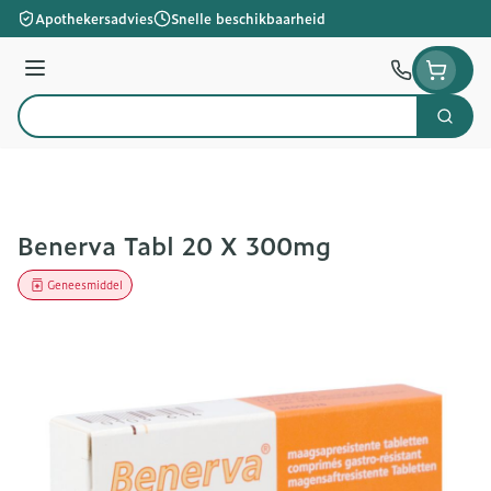
Ga naar de inhoud
Apothekersadvies
Snelle beschikbaarheid
Menu
Zoek
Product, merk, categorie...
Benerva Tabl 20 X 300mg
Geneesmiddel