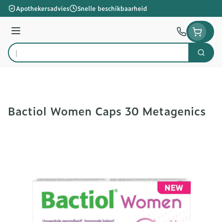
Ga naar de inhoud
Apothekersadvies
Snelle beschikbaarheid
Menu
Zoek
Product, merk, categorie...
Bactiol Women Caps 30 Metagenics