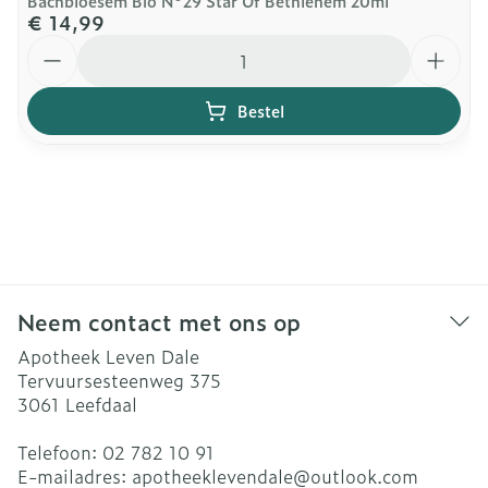
Bachbloesem Bio N°29 Star Of Bethlehem 20ml
€ 14,99
Aantal
Bestel
Neem contact met ons op
Apotheek Leven Dale
Tervuursesteenweg 375
3061
Leefdaal
Telefoon:
02 782 10 91
E-mailadres:
apotheeklevendale@
outlook.com