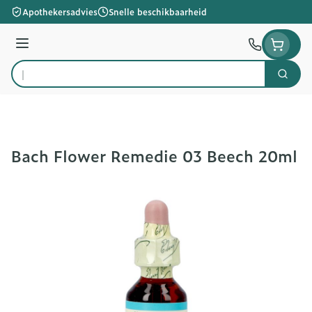
Ga naar de inhoud
Apothekersadvies
Snelle beschikbaarheid
Menu
Zoek
Product, merk, categorie...
Bach Flower Remedie 03 Beech 20ml