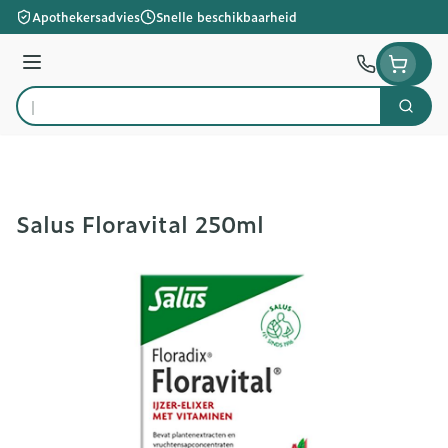
Ga naar de inhoud
Apothekersadvies
Snelle beschikbaarheid
Menu
Zoek
Product, merk, categorie...
Salus Floravital 250ml