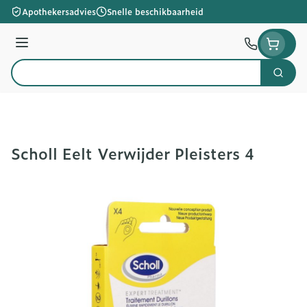
Ga naar de inhoud
Apothekersadvies
Snelle beschikbaarheid
Menu
Zoek
Product, merk, categorie...
Scholl Eelt Verwijder Pleisters 4