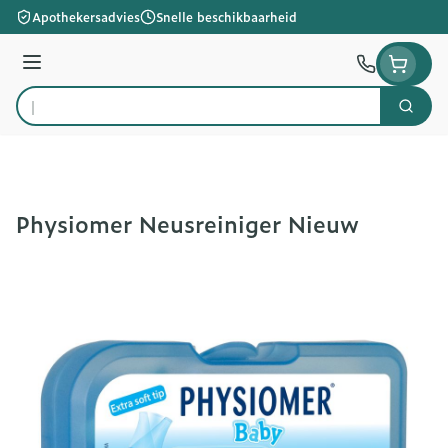
Ga naar de inhoud
Apothekersadvies
Snelle beschikbaarheid
Menu
Zoek
Product, merk, categorie...
Physiomer Neusreiniger Nieuw