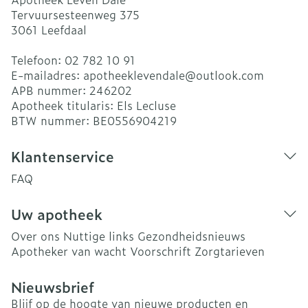
Tervuursesteenweg 375
3061
Leefdaal
Telefoon:
02 782 10 91
E-mailadres:
apotheeklevendale@
outlook.com
APB nummer:
246202
Apotheek titularis:
Els Lecluse
BTW nummer:
BE0556904219
Klantenservice
FAQ
Uw apotheek
Over ons
Nuttige links
Gezondheidsnieuws
Apotheker van wacht
Voorschrift
Zorgtarieven
Nieuwsbrief
Blijf op de hoogte van nieuwe producten en