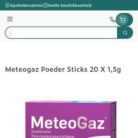
Ga naar de inhoud
Apothekersadvies
Snelle beschikbaarheid
Menu
Zoek
Product, merk, categorie...
Meteogaz Poeder Sticks 20 X 1,5g