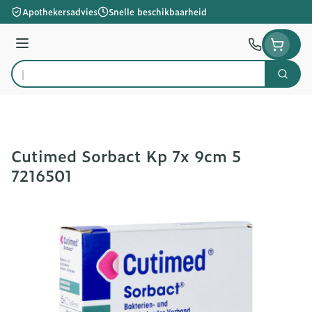
Ga naar de inhoud
Apothekersadvies
Snelle beschikbaarheid
Menu
Zoek
Product, merk, categorie...
Cutimed Sorbact Kp 7x 9cm 5
7216501